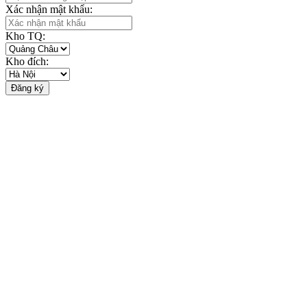
Xác nhận mật khẩu:
Kho TQ:
Kho đích: