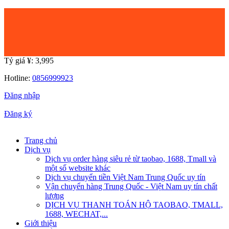
Tỷ giá ¥:
3,995
Hotline:
0856999923
Đăng nhập
|
Đăng ký
Trang chủ
Dịch vụ
Dịch vụ order hàng siêu rẻ từ taobao, 1688, Tmall và
một số website khác
Dịch vụ chuyển tiền Việt Nam Trung Quốc uy tín
Vận chuyển hàng Trung Quốc - Việt Nam uy tín chất
lượng
DỊCH VỤ THANH TOÁN HỘ TAOBAO, TMALL,
1688, WECHAT,...
Giới thiệu