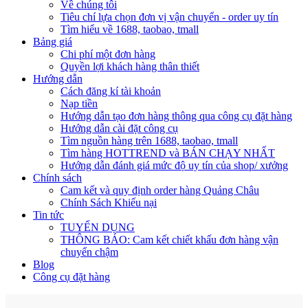
Về chúng tôi
Tiêu chí lựa chọn đơn vị vận chuyển - order uy tín
Tìm hiểu về 1688, taobao, tmall
Bảng giá
Chi phí một đơn hàng
Quyền lợi khách hàng thân thiết
Hướng dẫn
Cách đăng kí tài khoản
Nạp tiền
Hướng dẫn tạo đơn hàng thông qua công cụ đặt hàng
Hướng dẫn cài đặt công cụ
Tìm nguồn hàng trên 1688, taobao, tmall
Tìm hàng HOTTREND và BÁN CHẠY NHẤT
Hướng dẫn đánh giá mức độ uy tín của shop/ xưởng
Chính sách
Cam kết và quy định order hàng Quảng Châu
Chính Sách Khiếu nại
Tin tức
TUYỂN DỤNG
THÔNG BÁO: Cam kết chiết khấu đơn hàng vận
chuyển chậm
Blog
Công cụ đặt hàng