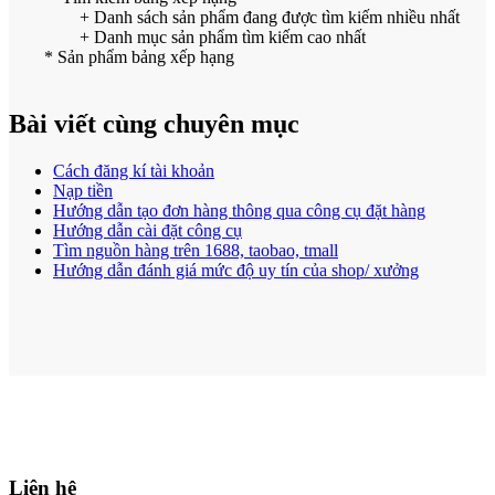
+
Danh sách sản phẩm đang được tìm kiếm nhiều nhất
+
Danh mục sản phẩm tìm kiếm cao nhất
* Sản phẩm bảng xếp hạng
Bài viết cùng chuyên mục
Cách đăng kí tài khoản
Nạp tiền
Hướng dẫn tạo đơn hàng thông qua công cụ đặt hàng
Hướng dẫn cài đặt công cụ
Tìm nguồn hàng trên 1688, taobao, tmall
Hướng dẫn đánh giá mức độ uy tín của shop/ xưởng
Liên hệ