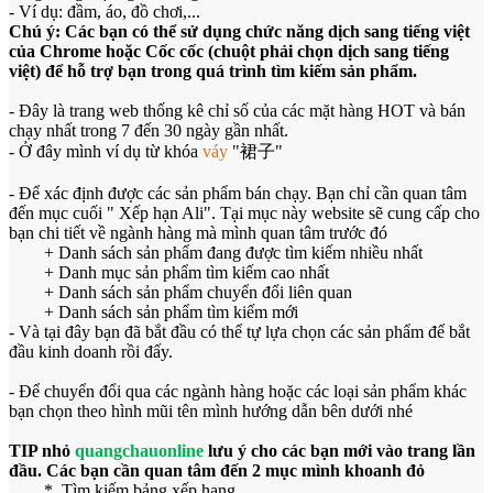
- Ví dụ: đầm, áo, đồ chơi,...
Chú ý: Các bạn có thể sử dụng chức năng dịch sang tiếng việt
của Chrome hoặc Cốc cốc (chuột phải chọn dịch sang tiếng
việt) để hỗ trợ bạn trong quá trình tìm kiếm sản phẩm.
- Đây là trang web thống kê chỉ số của các mặt hàng HOT và bán
chạy nhất trong 7 đến 30 ngày gần nhất.
- Ở đây mình ví dụ từ khóa
váy
"裙子"
- Để xác định được các sản phẩm bán chạy. Bạn chỉ cần quan tâm
đến mục cuối " Xếp hạn Ali". Tại mục này website sẽ cung cấp cho
bạn chi tiết về ngành hàng mà mình quan tâm trước đó
+ Danh sách sản phẩm đang được tìm kiếm nhiều nhất
+
Danh mục sản phẩm tìm kiếm cao nhất
+ Danh sách sản phẩm chuyển đổi liên quan
+ Danh sách sản phẩm tìm kiếm mới
- Và tại đây bạn đã bắt đầu có thể tự lựa chọn các sản phẩm để bắt
đầu kinh doanh rồi đấy.
- Để chuyển đổi qua các ngành hàng hoặc các loại sản phẩm khác
bạn chọn theo hình mũi tên mình hướng dẫn bên dưới nhé
TIP nhỏ
quangchauonline
lưu ý cho các bạn mới vào trang lần
đầu. Các bạn cần quan tâm đến 2 mục mình khoanh đỏ
* Tìm kiếm bảng xếp hạng