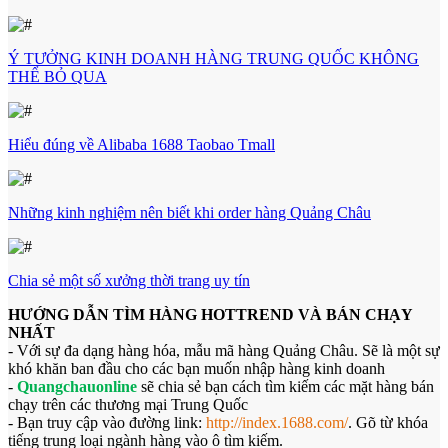
Ý TƯỞNG KINH DOANH HÀNG TRUNG QUỐC KHÔNG
THỂ BỎ QUA
Hiểu đúng về Alibaba 1688 Taobao Tmall
Những kinh nghiệm nên biết khi order hàng Quảng Châu
Chia sẻ một số xưởng thời trang uy tín
HƯỚNG DẪN TÌM HÀNG HOTTREND VÀ BÁN CHẠY
NHẤT
- Với sự đa dạng hàng hóa, mẫu mã hàng Quảng Châu. Sẽ là một sự
khó khăn ban đầu cho các bạn muốn nhập hàng kinh doanh
-
Quangchauonline
sẽ chia sẻ bạn cách tìm kiếm các mặt hàng bán
chạy trên các thương mại Trung Quốc
- Bạn truy cập vào đường link:
http://index.1688.com/
. Gõ từ khóa
tiếng trung loại ngành hàng vào ô tìm kiếm.