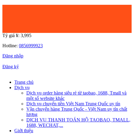
Tỷ giá ¥:
3,995
Hotline:
0856999923
Đăng nhập
|
Đăng ký
Trang chủ
Dịch vụ
Dịch vụ order hàng siêu rẻ từ taobao, 1688, Tmall và
một số website khác
Dịch vụ chuyển tiền Việt Nam Trung Quốc uy tín
Vận chuyển hàng Trung Quốc - Việt Nam uy tín chất
lượng
DỊCH VỤ THANH TOÁN HỘ TAOBAO, TMALL,
1688, WECHAT,...
Giới thiệu