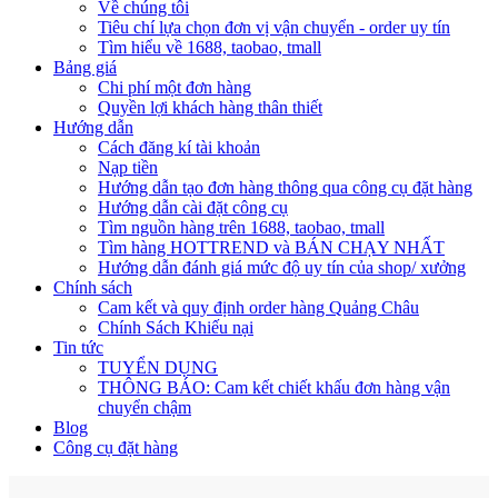
Về chúng tôi
Tiêu chí lựa chọn đơn vị vận chuyển - order uy tín
Tìm hiểu về 1688, taobao, tmall
Bảng giá
Chi phí một đơn hàng
Quyền lợi khách hàng thân thiết
Hướng dẫn
Cách đăng kí tài khoản
Nạp tiền
Hướng dẫn tạo đơn hàng thông qua công cụ đặt hàng
Hướng dẫn cài đặt công cụ
Tìm nguồn hàng trên 1688, taobao, tmall
Tìm hàng HOTTREND và BÁN CHẠY NHẤT
Hướng dẫn đánh giá mức độ uy tín của shop/ xưởng
Chính sách
Cam kết và quy định order hàng Quảng Châu
Chính Sách Khiếu nại
Tin tức
TUYỂN DỤNG
THÔNG BÁO: Cam kết chiết khấu đơn hàng vận
chuyển chậm
Blog
Công cụ đặt hàng