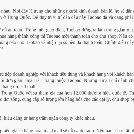
i nhau. Nơi đây là trang cho những người kinh doanh bán lẻ, họ sẽ đă
n ở Trung Quốc. Để duy trì vị trí dẫn đầu này Taobao đã và đang phải
 rất an toàn. Trong một giao dịch, Taobao đứng ra làm trung gian mu
mua hàng thành công thì Taobao mới thanh toán cho chủ shop. Nếu có bấ
thông báo cho Taobao và nhận lại số tiền đã thanh toán. Chính điều nà
é!
rực tiếp doanh nghiệp với khách tiêu dùng và khách hàng với khách hà
ể nói đơn giản Tmall là 1 trang thuộc Taobao. Nhưng Tmall chỉ dành c
a hàng order Tmall.
 Trung Quốc với sự tham gia của hơn 12.000 thương hiệu quốc tế. Tma
 đời sống, cung cấp số lượng lớn hàng hóa cho các đại lý, chủ shop bá
ã, kiểu dáng từ hàng trăm ngàn công ty khác nhau.
 nên giá cả hàng hóa trên Tmall sẽ rất cạnh tranh. Nên bạn sẽ có rất 