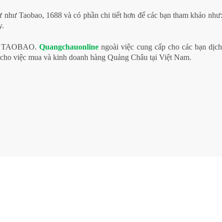
tự như Taobao, 1688 và có phần chi tiết hơn để các bạn tham khảo như:
y.
LL, TAOBAO.
Q
uangchauonline
ngoài việc cung cấp cho các bạn dịc
ợ cho việc mua và kinh doanh hàng Quảng Châu tại Việt Nam.