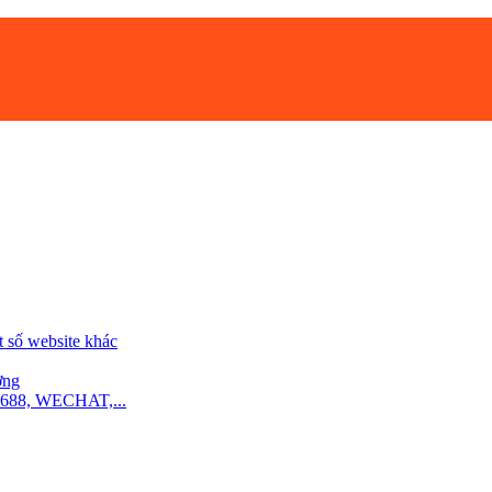
t số website khác
ợng
8, WECHAT,...