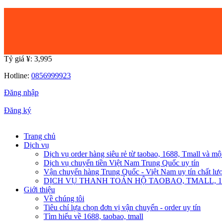
Tỷ giá ¥:
3,995
Hotline:
0856999923
Đăng nhập
|
Đăng ký
Trang chủ
Dịch vụ
Dịch vụ order hàng siêu rẻ từ taobao, 1688, Tmall và mộ
Dịch vụ chuyển tiền Việt Nam Trung Quốc uy tín
Vận chuyển hàng Trung Quốc - Việt Nam uy tín chất lư
DỊCH VỤ THANH TOÁN HỘ TAOBAO, TMALL, 168
Giới thiệu
Về chúng tôi
Tiêu chí lựa chọn đơn vị vận chuyển - order uy tín
Tìm hiểu về 1688, taobao, tmall