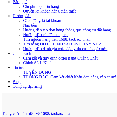
Bảng giá
Chi phí một đơn hàng
Quyền lợi khách hàng thân thiết
Hướng dẫn
Cách đăng kí tài khoản
Nạp tiền
Hướng dẫn tạo đơn hàng thông qua công cụ đặt hàng
Hướng dẫn cài đặt công cụ
Tìm nguồn hàng trên 1688, taobao, tmall
Tìm hàng HOTTREND và BÁN CHẠY NHẤT
Hướng dẫn đánh giá mức độ uy tín của shop/ xưởng
Chính sách
Cam kết và quy định order hàng Quảng Châu
Chính Sách Khiếu nại
Tin tức
TUYỂN DỤNG
THÔNG BÁO: Cam kết chiết khấu đơn hàng vận chuyể
Blog
Công cụ đặt hàng
Trang chủ
Tìm hiểu về 1688, taobao, tmall