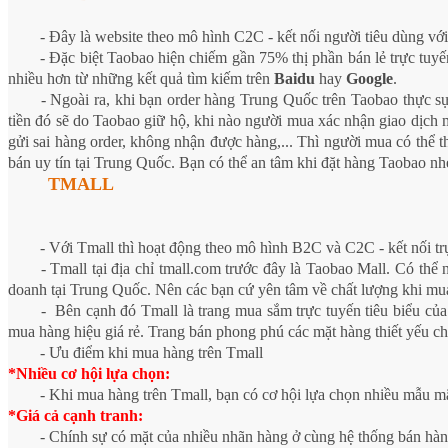
- Đây là website theo mô hình C2C - kết nối người tiêu dùng vớ
- Đặc biệt Taobao hiện chiếm gần 75% thị phần bán lẻ trực tuyế
nhiều hơn từ những kết quả tìm kiếm trên
Baidu
hay
Google
.
- Ngoài ra, khi bạn order hàng Trung Quốc trên Taobao thực sự
tiền đó sẽ do Taobao giữ hộ, khi nào người mua xác nhận giao dịch 
gửi sai hàng order, không nhận được hàng,... Thì người mua có thể 
bán uy tín tại Trung Quốc. Bạn có thể an tâm khi đặt hàng Taobao nh
TMALL
- Với Tmall thì hoạt động theo mô hình B2C và C2C - kết nối t
- Tmall tại địa chỉ tmall.com trước đây là Taobao Mall. Có th
doanh tại Trung Quốc. Nên các bạn cứ yên tâm về chất lượng khi mu
- Bên cạnh đó Tmall là trang mua sắm trực tuyến tiêu biểu của
mua hàng hiệu giá rẻ. Trang bán phong phú các mặt hàng thiết yếu cho
- Ưu điểm khi mua hàng trên Tmall
*Nhiều cơ hội lựa chọn:
- Khi mua hàng trên Tmall, bạn có cơ hội lựa chọn nhiều mẫu m
*Giá cả cạnh tranh:
- Chính sự có mặt của nhiều nhãn hàng ở cùng hệ thống bán hàng