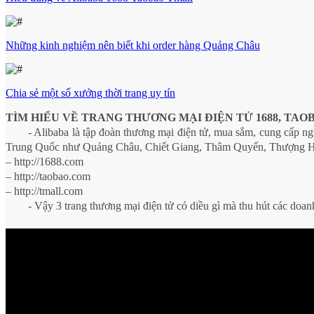
Những kinh nghiệm nên biết khi order hàng Quảng Châu
Chia sẻ một số xưởng thời trang uy tín
TÌM HIỂU VỀ TRANG THƯƠNG MẠI ĐIỆN TỬ 1688, TAO
- Alibaba là tập đoàn thương mại điện tử, mua sắm, cung cấp n
Trung Quốc như Quảng Châu, Chiết Giang, Thâm Quyến, Thượng Hải.
–
http://1688.com
– http://taobao.com
– http://tmall.com
- Vậy 3 trang thương mại điện tử có diều gì mà thu hút các doa