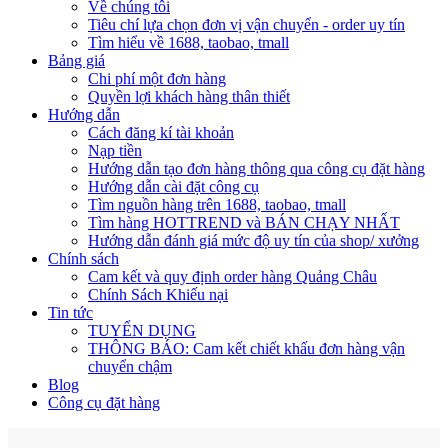
Về chúng tôi
Tiêu chí lựa chọn đơn vị vận chuyển - order uy tín
Tìm hiểu về 1688, taobao, tmall
Bảng giá
Chi phí một đơn hàng
Quyền lợi khách hàng thân thiết
Hướng dẫn
Cách đăng kí tài khoản
Nạp tiền
Hướng dẫn tạo đơn hàng thông qua công cụ đặt hàng
Hướng dẫn cài đặt công cụ
Tìm nguồn hàng trên 1688, taobao, tmall
Tìm hàng HOTTREND và BÁN CHẠY NHẤT
Hướng dẫn đánh giá mức độ uy tín của shop/ xưởng
Chính sách
Cam kết và quy định order hàng Quảng Châu
Chính Sách Khiếu nại
Tin tức
TUYỂN DỤNG
THÔNG BÁO: Cam kết chiết khấu đơn hàng vận
chuyển chậm
Blog
Công cụ đặt hàng