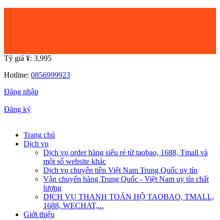
Tỷ giá ¥:
3,995
Hotline:
0856999923
Đăng nhập
|
Đăng ký
Trang chủ
Dịch vụ
Dịch vụ order hàng siêu rẻ từ taobao, 1688, Tmall và
một số website khác
Dịch vụ chuyển tiền Việt Nam Trung Quốc uy tín
Vận chuyển hàng Trung Quốc - Việt Nam uy tín chất
lượng
DỊCH VỤ THANH TOÁN HỘ TAOBAO, TMALL,
1688, WECHAT,...
Giới thiệu