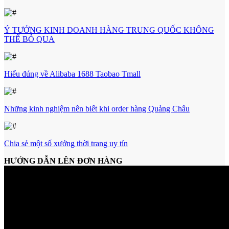
Ý TƯỞNG KINH DOANH HÀNG TRUNG QUỐC KHÔNG
THỂ BỎ QUA
Hiểu đúng về Alibaba 1688 Taobao Tmall
Những kinh nghiệm nên biết khi order hàng Quảng Châu
Chia sẻ một số xưởng thời trang uy tín
HƯỚNG DẪN LÊN ĐƠN HÀNG