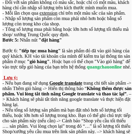
- Đối với sản phẩm không có màu sắc, hoặc chỉ có một màu, khách
hàng chỉ cần nhập số lượng trên kích thước mình muốn mua.
- Mỗi lần chọn qua
extension
chỉ trên một màu sắc của sản phẩm.
- Nhập số lượng sản phẩm còn mua phải nhỏ hơn hoặc bằng số
lượng còn trong kho của shop.
- Tổng số lượng mua phải bằng hoặc lớn hơn số lượng tối thiểu mà
shop/ xưởng Trung Quốc quy định.
Bước 5:
Nhấn nút
"đặt hàng"
Bước 6:
"tiếp tục mua hàng"
​là sản phẩm đó đã vào
giỏ hàng
của
quý khách. KH vào tài khoản của mình để kiếm tra lại thông tin sản
phẩm ở mục
"giỏ hàng"
. Hoặc bạn có thể chọn "Vào giỏ hàng" để
vào trực tiếp giỏ hàng của bạn trên hệ thống
quangchauonline
nhé.
Lưu ý:
- Nếu bạn đang sử dụng
Google translate
trang chi tiết sản phẩm ->
nhấn Thêm giỏ hàng -> Hiển thị thông báo “
Không thêm được sản
phẩm. Vui lòng tắt tính năng Google translate và thao tác lại”
. –
> Khách hàng sẽ phải tắt tính năng google translate và thực hiện đặt
hàng lại.
- Nếu tổng số lượng sản phẩm mà bạn đặt nhỏ hơn số lượng tối
thiểu, hoặc lớn hơn số lượng trong kho. Bạn có thể ghi chú trực tiếp
cho sản phẩm này (nếu cần) -> Cảnh báo “Shop yêu cầu tối thiểu
…. sản phẩm. Vui lòng chọn lại” trong đó “…” là số lượng tối thiểu
Shop/xưởng yêu cầu mua trên link sản phẩm này. –> khách hàng sẽ